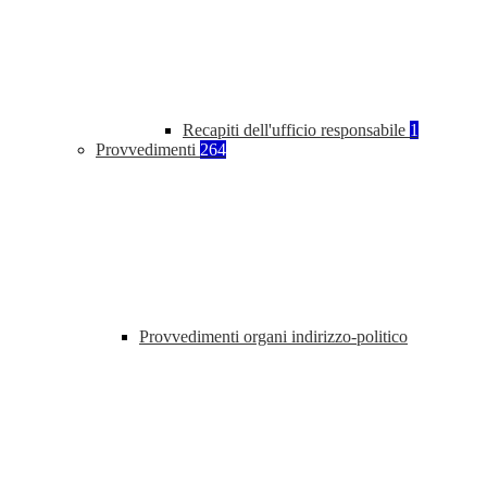
Recapiti dell'ufficio responsabile
1
Provvedimenti
264
Provvedimenti organi indirizzo-politico