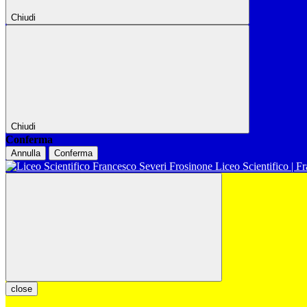
Chiudi
Chiudi
Conferma
Annulla
Conferma
Liceo Scientifico | F
close