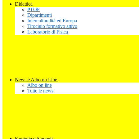
Didattica
PTOF
Dipartimenti
Interculturalità ed Europa
Tirocinio formativo attivo
Laboratorio di Fisica
News e Albo on Line
Albo on line
Tutte le news
Famiglie e Studenti