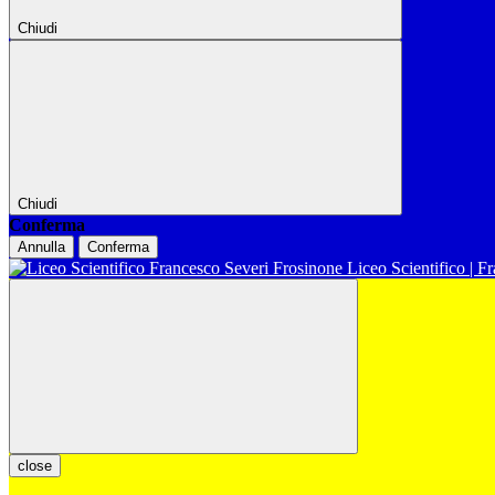
Chiudi
Chiudi
Conferma
Annulla
Conferma
Liceo Scientifico | F
close