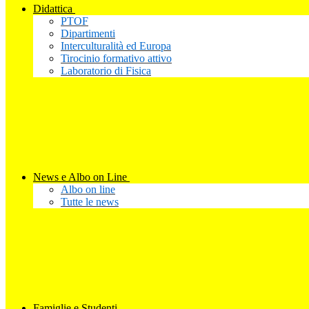
Didattica
PTOF
Dipartimenti
Interculturalità ed Europa
Tirocinio formativo attivo
Laboratorio di Fisica
News e Albo on Line
Albo on line
Tutte le news
Famiglie e Studenti