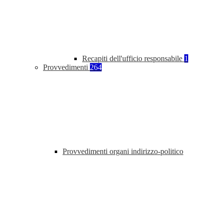
Recapiti dell'ufficio responsabile
1
Provvedimenti
264
Provvedimenti organi indirizzo-politico