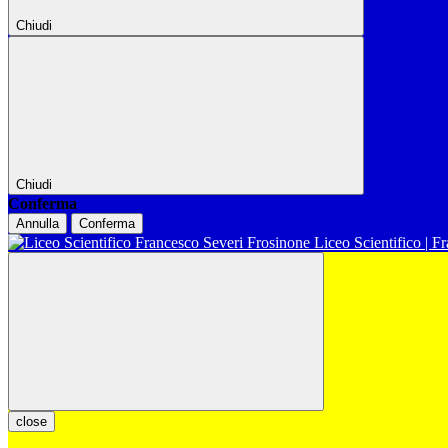
Chiudi
Chiudi
Conferma
Annulla
Conferma
Liceo Scientifico | F
close