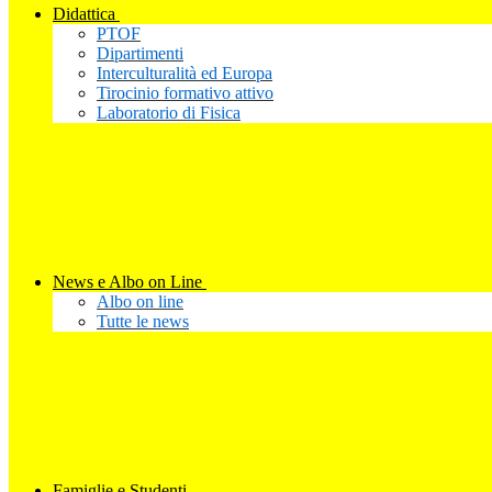
Didattica
PTOF
Dipartimenti
Interculturalità ed Europa
Tirocinio formativo attivo
Laboratorio di Fisica
News e Albo on Line
Albo on line
Tutte le news
Famiglie e Studenti