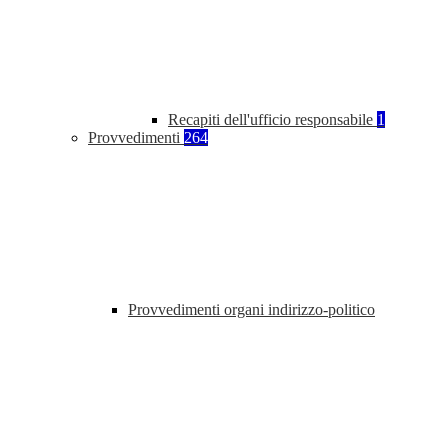
Recapiti dell'ufficio responsabile
1
Provvedimenti
264
Provvedimenti organi indirizzo-politico