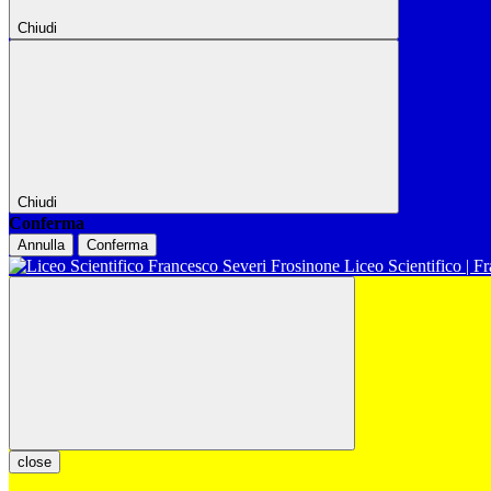
Chiudi
Chiudi
Conferma
Annulla
Conferma
Liceo Scientifico | F
close