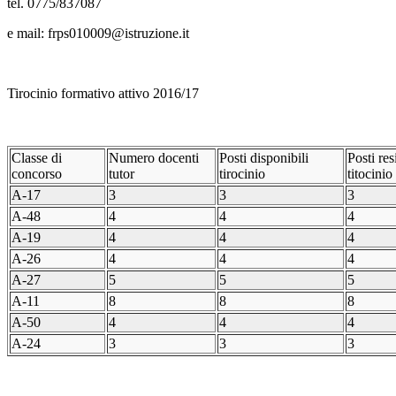
tel. 0775/837087
e mail: frps010009@istruzione.it
Tirocinio formativo attivo 2016/17
Classe di
Numero docenti
Posti disponibili
Posti res
concorso
tutor
tirocinio
titocinio
A-17
3
3
3
A-48
4
4
4
A-19
4
4
4
A-26
4
4
4
A-27
5
5
5
A-11
8
8
8
A-50
4
4
4
A-24
3
3
3