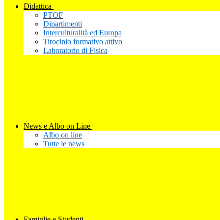
Didattica
PTOF
Dipartimenti
Interculturalità ed Europa
Tirocinio formativo attivo
Laboratorio di Fisica
News e Albo on Line
Albo on line
Tutte le news
Famiglie e Studenti