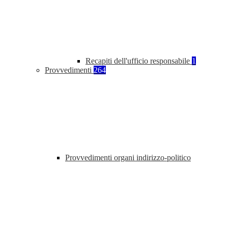
Recapiti dell'ufficio responsabile
1
Provvedimenti
264
Provvedimenti organi indirizzo-politico