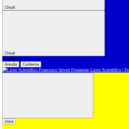
Chiudi
Chiudi
Conferma
Annulla
Conferma
Liceo Scientifico | F
close