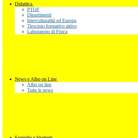
Didattica
PTOF
Dipartimenti
Interculturalità ed Europa
Tirocinio formativo attivo
Laboratorio di Fisica
News e Albo on Line
Albo on line
Tutte le news
Famiglie e Studenti