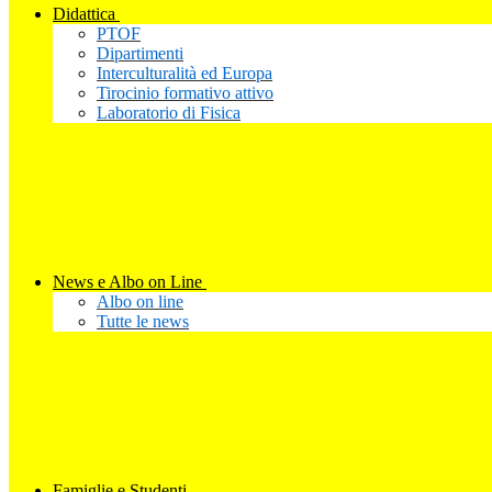
Didattica
PTOF
Dipartimenti
Interculturalità ed Europa
Tirocinio formativo attivo
Laboratorio di Fisica
News e Albo on Line
Albo on line
Tutte le news
Famiglie e Studenti