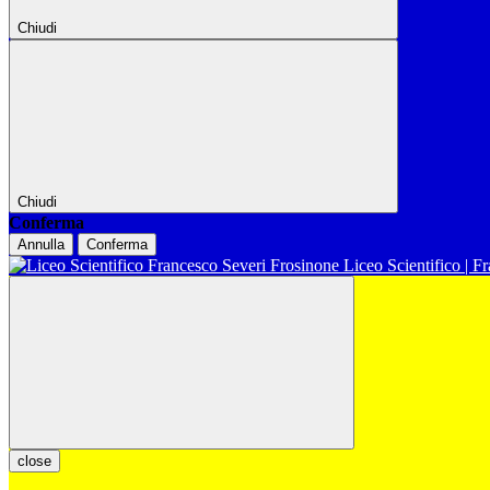
Chiudi
Chiudi
Conferma
Annulla
Conferma
Liceo Scientifico | F
close