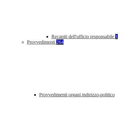
Recapiti dell'ufficio responsabile
1
Provvedimenti
264
Provvedimenti organi indirizzo-politico