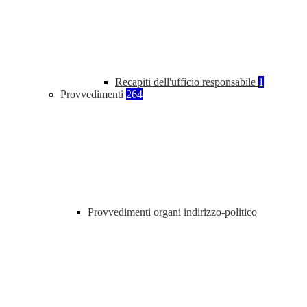
Recapiti dell'ufficio responsabile
1
Provvedimenti
264
Provvedimenti organi indirizzo-politico