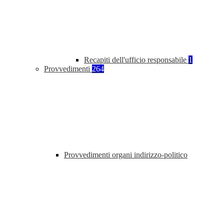
Recapiti dell'ufficio responsabile
1
Provvedimenti
264
Provvedimenti organi indirizzo-politico