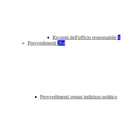
Recapiti dell'ufficio responsabile
1
Provvedimenti
264
Provvedimenti organi indirizzo-politico