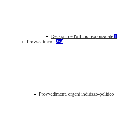
Recapiti dell'ufficio responsabile
1
Provvedimenti
264
Provvedimenti organi indirizzo-politico