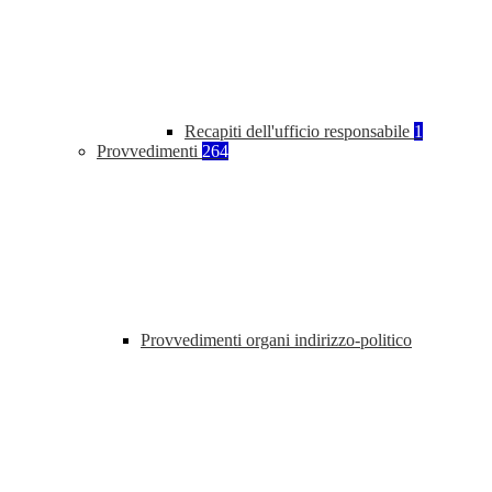
Recapiti dell'ufficio responsabile
1
Provvedimenti
264
Provvedimenti organi indirizzo-politico