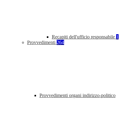
Recapiti dell'ufficio responsabile
1
Provvedimenti
264
Provvedimenti organi indirizzo-politico