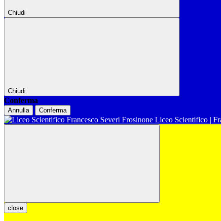
Chiudi
Chiudi
Conferma
Annulla
Conferma
Liceo Scientifico | F
close