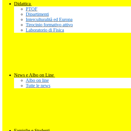
Didattica
PTOF
Dipartimenti
Interculturalità ed Europa
Tirocinio formativo attivo
Laboratorio di Fisica
News e Albo on Line
Albo on line
Tutte le news
Famiglie e Studenti