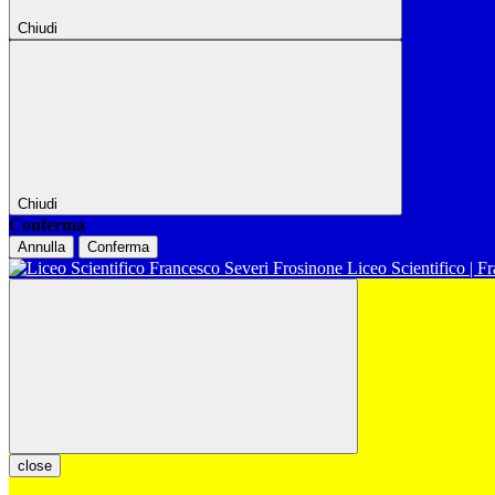
Chiudi
Chiudi
Conferma
Annulla
Conferma
Liceo Scientifico | F
close