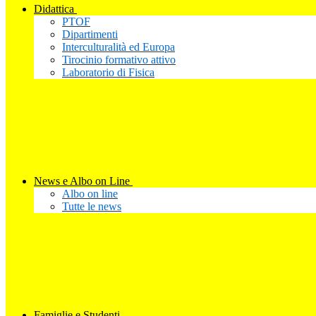
Didattica
PTOF
Dipartimenti
Interculturalità ed Europa
Tirocinio formativo attivo
Laboratorio di Fisica
News e Albo on Line
Albo on line
Tutte le news
Famiglie e Studenti