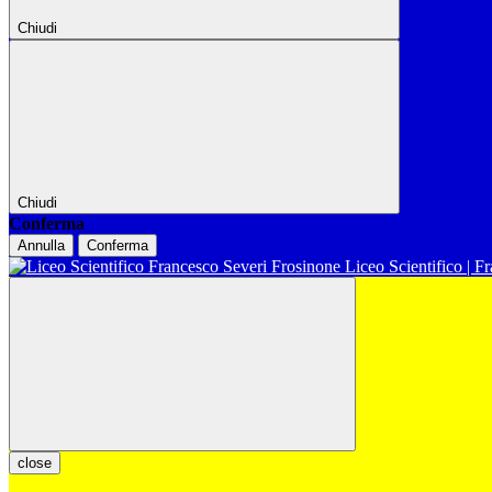
Chiudi
Chiudi
Conferma
Annulla
Conferma
Liceo Scientifico | F
close