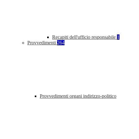
Recapiti dell'ufficio responsabile
1
Provvedimenti
264
Provvedimenti organi indirizzo-politico