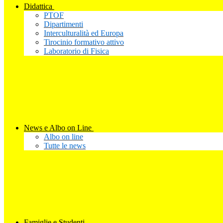
Didattica
PTOF
Dipartimenti
Interculturalità ed Europa
Tirocinio formativo attivo
Laboratorio di Fisica
News e Albo on Line
Albo on line
Tutte le news
Famiglie e Studenti