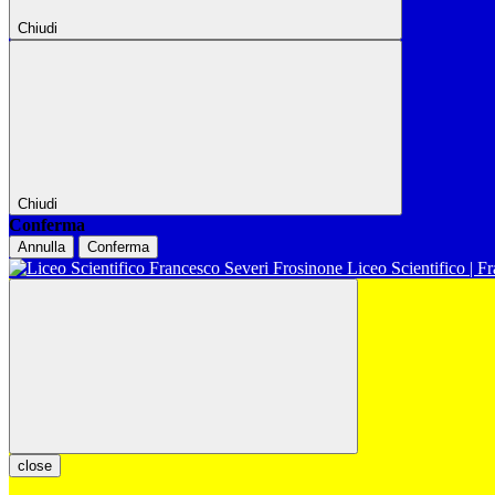
Chiudi
Chiudi
Conferma
Annulla
Conferma
Liceo Scientifico | F
close