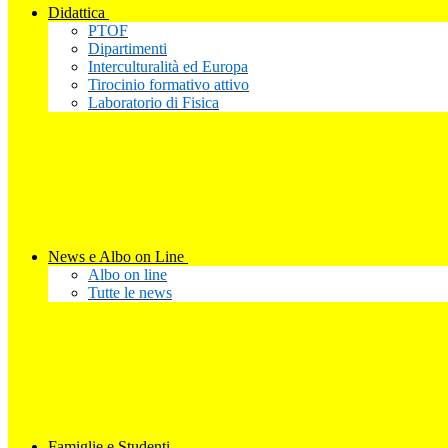
Didattica
PTOF
Dipartimenti
Interculturalità ed Europa
Tirocinio formativo attivo
Laboratorio di Fisica
News e Albo on Line
Albo on line
Tutte le news
Famiglie e Studenti