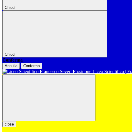
Chiudi
Chiudi
Conferma
Annulla
Conferma
Liceo Scientifico | F
close