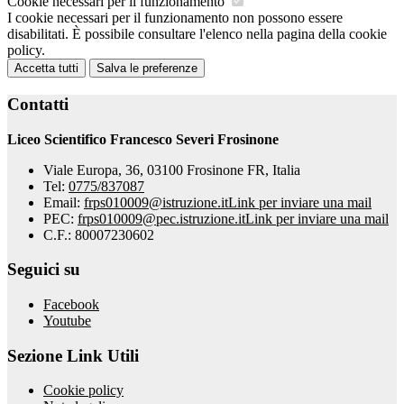
Cookie necessari per il funzionamento
I cookie necessari per il funzionamento non possono essere
disabilitati. È possibile consultare l'elenco nella pagina della cookie
policy.
Accetta tutti
Salva le preferenze
Contatti
Liceo Scientifico Francesco Severi Frosinone
Viale Europa, 36, 03100 Frosinone FR, Italia
Tel:
0775/837087
Email:
frps010009@istruzione.it
Link per inviare una mail
PEC:
frps010009@pec.istruzione.it
Link per inviare una mail
C.F.: 80007230602
Seguici su
Facebook
Youtube
Sezione Link Utili
Cookie policy