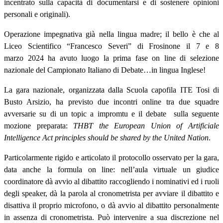
incentrato sulla capacità di documentarsi e di sostenere opinioni
personali e originali).
Operazione impegnativa già nella lingua madre; il bello è che a
l
Liceo Scientifico “Francesco Severi” di Frosinone il 7 e 8
marzo 2024 ha avuto luogo la prima fase on line di selezione
nazionale del Campionato Italiano di Debate…in lingua Inglese!
La gara nazionale, organizzata dalla Scuola capofila ITE Tosi di
Busto Arsizio, ha previsto due incontri online tra due squadre
avversarie su di un topic a impromtu e il debate sulla seguente
mozione preparata:
THBT the European Union of Artificiale
Intelligence Act principles should be shared by the United Nation
.
Particolarmente rigido e articolato il protocollo osservato per la gara,
data anche la formula on line: nell’aula virtuale un giudice
coordinatore dà avvio al dibattito raccogliendo i nominativi ed i ruoli
degli speaker, dà la parola al cronometrista per avviare il dibattito e
disattiva il proprio microfono, o dà avvio al dibattito personalmente
in assenza di cronometrista. Può intervenire a sua discrezione nel