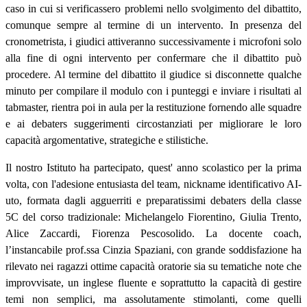
caso in cui si verificassero problemi nello svolgimento del dibattito,
comunque sempre al termine di un intervento. In presenza del
cronometrista, i giudici attiveranno successivamente i microfoni solo
alla fine di ogni intervento per confermare che il dibattito può
procedere. Al termine del dibattito il giudice si disconnette qualche
minuto per compilare il modulo con i punteggi e inviare i risultati al
tabmaster, rientra poi in aula per la restituzione fornendo alle squadre
e ai debaters suggerimenti circostanziati per migliorare le loro
capacità argomentative, strategiche e stilistiche.
Il nostro Istituto ha partecipato, quest' anno scolastico per la prima
volta, con l'adesione entusiasta del team, nickname identificativo AI-
uto, formata dagli agguerriti e preparatissimi debaters della classe
5C del corso tradizionale: Michelangelo Fiorentino, Giulia Trento,
Alice Zaccardi, Fiorenza Pescosolido. La docente coach,
l’instancabile prof.ssa Cinzia Spaziani, con grande soddisfazione ha
rilevato nei ragazzi ottime capacità oratorie sia su tematiche note che
improvvisate, un inglese fluente e soprattutto la capacità di gestire
temi non semplici, ma assolutamente stimolanti, come quelli