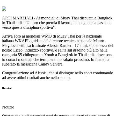
ARTI MARZIALI / Ai mondiali di Muay Thai disputati a Bangkok
in Thailandia “Un oro che premia il lavoro, l'impegno e la passione
verso questa disciplina sportiva”.
Arriva l'oro ai mondiali WMO di Muay Thai per la nazionale
italiana WKAFL guidata dal direttore tecnico nazionale Mauro
Magliocchetti. La frusinate Alessia Ramieri, 17 anni, studentessa del
nostro Liceo, indirizzo sportivo, è salita sul gradino più alto nella
categoria 55 chilogrammi Youth a Bangkok in Thailandia dove sono
in corso i mondiali che termineranno sabato prossimo. In finale ha
superato la messicana Candy Selvera.
Congratulazione ad Alessia, che si distingue nello sport continuando
ad avere ottimi risultati anche nello studio.
Ramieri
Notizie
Questo sito o gli strumenti terzi da questo utilizzati si avvalgono di