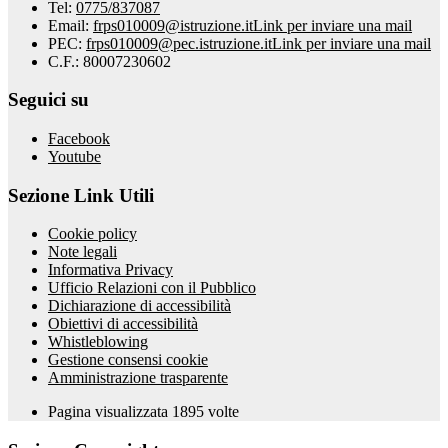
Tel:
0775/837087
Email:
frps010009@istruzione.it
Link per inviare una mail
PEC:
frps010009@pec.istruzione.it
Link per inviare una mail
C.F.: 80007230602
Seguici su
Facebook
Youtube
Sezione Link Utili
Cookie policy
Note legali
Informativa Privacy
Ufficio Relazioni con il Pubblico
Dichiarazione di accessibilità
Obiettivi di accessibilità
Whistleblowing
Gestione consensi cookie
Amministrazione trasparente
Pagina visualizzata
1895
volte