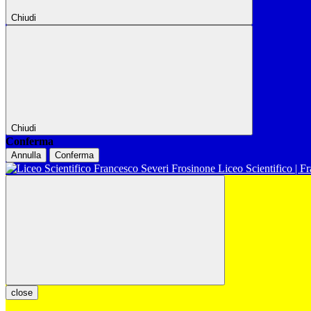
Chiudi
Chiudi
Conferma
Annulla
Conferma
Liceo Scientifico | F
close