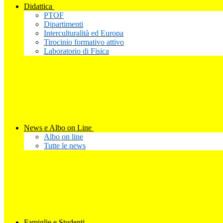
Didattica
PTOF
Dipartimenti
Interculturalità ed Europa
Tirocinio formativo attivo
Laboratorio di Fisica
News e Albo on Line
Albo on line
Tutte le news
Famiglie e Studenti