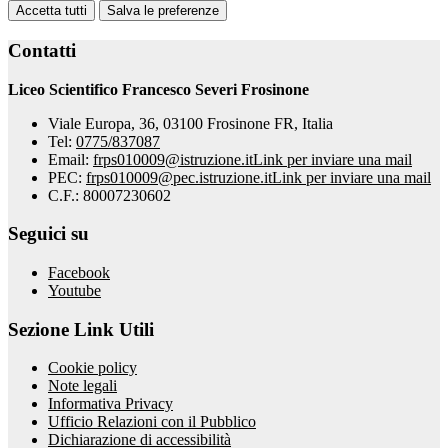
Accetta tutti
Salva le preferenze
Contatti
Liceo Scientifico Francesco Severi Frosinone
Viale Europa, 36, 03100 Frosinone FR, Italia
Tel:
0775/837087
Email:
frps010009@istruzione.it
Link per inviare una mail
PEC:
frps010009@pec.istruzione.it
Link per inviare una mail
C.F.: 80007230602
Seguici su
Facebook
Youtube
Sezione Link Utili
Cookie policy
Note legali
Informativa Privacy
Ufficio Relazioni con il Pubblico
Dichiarazione di accessibilità