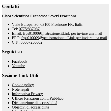
Contatti
Liceo Scientifico Francesco Severi Frosinone
Viale Europa, 36, 03100 Frosinone FR, Italia
Tel:
0775/837087
Email:
frps010009@istruzione.it
Link per inviare una mail
PEC:
frps010009@pec.istruzione.it
Link per inviare una mail
C.F.: 80007230602
Seguici su
Facebook
Youtube
Sezione Link Utili
Cookie policy
Note legali
Informativa Privacy
Ufficio Relazioni con il Pubblico
Dichiarazione di accessibilità
Obiettivi di accessibilità