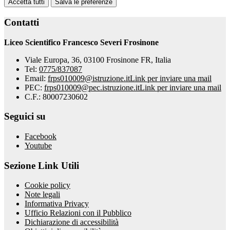
Accetta tutti
Salva le preferenze
Contatti
Liceo Scientifico Francesco Severi Frosinone
Viale Europa, 36, 03100 Frosinone FR, Italia
Tel:
0775/837087
Email:
frps010009@istruzione.it
Link per inviare una mail
PEC:
frps010009@pec.istruzione.it
Link per inviare una mail
C.F.: 80007230602
Seguici su
Facebook
Youtube
Sezione Link Utili
Cookie policy
Note legali
Informativa Privacy
Ufficio Relazioni con il Pubblico
Dichiarazione di accessibilità