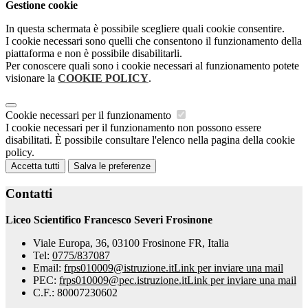
Gestione cookie
In questa schermata è possibile scegliere quali cookie consentire.
I cookie necessari sono quelli che consentono il funzionamento della
piattaforma e non è possibile disabilitarli.
Per conoscere quali sono i cookie necessari al funzionamento potete
visionare la
COOKIE POLICY
.
Cookie necessari per il funzionamento
I cookie necessari per il funzionamento non possono essere
disabilitati. È possibile consultare l'elenco nella pagina della cookie
policy.
Accetta tutti
Salva le preferenze
Contatti
Liceo Scientifico Francesco Severi Frosinone
Viale Europa, 36, 03100 Frosinone FR, Italia
Tel:
0775/837087
Email:
frps010009@istruzione.it
Link per inviare una mail
PEC:
frps010009@pec.istruzione.it
Link per inviare una mail
C.F.: 80007230602