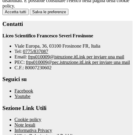
disabilitati. È possibile consultare l'elenco nella pagina della cookie
policy.
Accetta tutti
Salva le preferenze
Contatti
Liceo Scientifico Francesco Severi Frosinone
Viale Europa, 36, 03100 Frosinone FR, Italia
Tel:
0775/837087
Email:
frps010009@istruzione.it
Link per inviare una mail
PEC:
frps010009@pec.istruzione.it
Link per inviare una mail
C.F.: 80007230602
Seguici su
Facebook
Youtube
Sezione Link Utili
Cookie policy
Note legali
Informativa Privacy