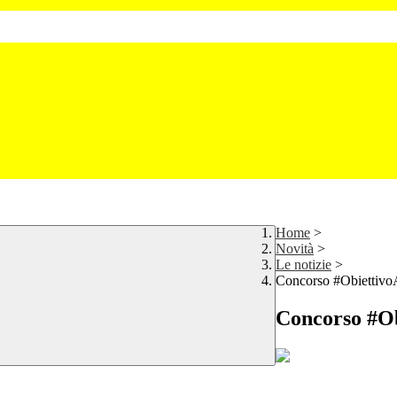
Home
>
Novità
>
Le notizie
>
Concorso #Obiettivo
Concorso #Ob