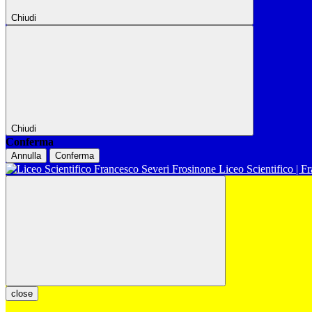
Chiudi
Chiudi
Conferma
Annulla
Conferma
Liceo Scientifico | F
close