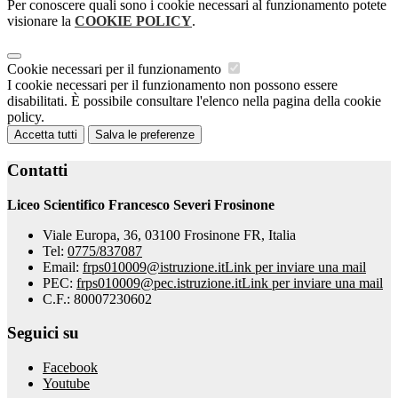
Per conoscere quali sono i cookie necessari al funzionamento potete
visionare la
COOKIE POLICY
.
Cookie necessari per il funzionamento
I cookie necessari per il funzionamento non possono essere
disabilitati. È possibile consultare l'elenco nella pagina della cookie
policy.
Accetta tutti
Salva le preferenze
Contatti
Liceo Scientifico Francesco Severi Frosinone
Viale Europa, 36, 03100 Frosinone FR, Italia
Tel:
0775/837087
Email:
frps010009@istruzione.it
Link per inviare una mail
PEC:
frps010009@pec.istruzione.it
Link per inviare una mail
C.F.: 80007230602
Seguici su
Facebook
Youtube