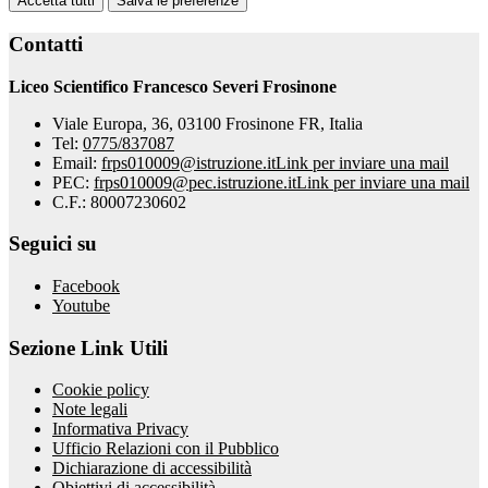
Accetta tutti
Salva le preferenze
Contatti
Liceo Scientifico Francesco Severi Frosinone
Viale Europa, 36, 03100 Frosinone FR, Italia
Tel:
0775/837087
Email:
frps010009@istruzione.it
Link per inviare una mail
PEC:
frps010009@pec.istruzione.it
Link per inviare una mail
C.F.: 80007230602
Seguici su
Facebook
Youtube
Sezione Link Utili
Cookie policy
Note legali
Informativa Privacy
Ufficio Relazioni con il Pubblico
Dichiarazione di accessibilità
Obiettivi di accessibilità