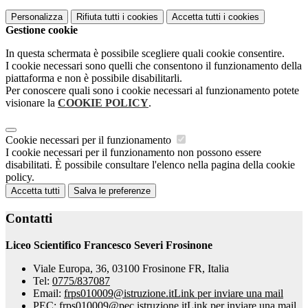
Personalizza
Rifiuta tutti
i cookies
Accetta tutti
i cookies
Gestione cookie
In questa schermata è possibile scegliere quali cookie consentire.
I cookie necessari sono quelli che consentono il funzionamento della
piattaforma e non è possibile disabilitarli.
Per conoscere quali sono i cookie necessari al funzionamento potete
visionare la
COOKIE POLICY
.
Cookie necessari per il funzionamento
I cookie necessari per il funzionamento non possono essere
disabilitati. È possibile consultare l'elenco nella pagina della cookie
policy.
Accetta tutti
Salva le preferenze
Contatti
Liceo Scientifico Francesco Severi Frosinone
Viale Europa, 36, 03100 Frosinone FR, Italia
Tel:
0775/837087
Email:
frps010009@istruzione.it
Link per inviare una mail
PEC:
frps010009@pec.istruzione.it
Link per inviare una mail