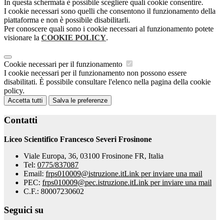
In questa schermata è possibile scegliere quali cookie consentire.
I cookie necessari sono quelli che consentono il funzionamento della
piattaforma e non è possibile disabilitarli.
Per conoscere quali sono i cookie necessari al funzionamento potete
visionare la
COOKIE POLICY
.
Cookie necessari per il funzionamento
I cookie necessari per il funzionamento non possono essere
disabilitati. È possibile consultare l'elenco nella pagina della cookie
policy.
Accetta tutti
Salva le preferenze
Contatti
Liceo Scientifico Francesco Severi Frosinone
Viale Europa, 36, 03100 Frosinone FR, Italia
Tel:
0775/837087
Email:
frps010009@istruzione.it
Link per inviare una mail
PEC:
frps010009@pec.istruzione.it
Link per inviare una mail
C.F.: 80007230602
Seguici su