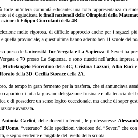
ù forte un’intera comunità educante: una folta rappresentanza di stud
anto si è aggiudicata le
finali nazionali delle Olimpiadi della Matema
mazione di
Filippo Cioccolanti
della
4B
.
elezione molto rigorosa, di difficile approccio anche per i ragazzi più
to e quella provinciale; a quest’ultima hanno aderito ben 11 scuole del nos
rso presso le
Università Tor Vergata e La Sapienza
: il Severi ha pr
 Vergata e 70 presso La Sapienza, e sono riusciti nell’ardua impresa
e
;
Michelangelo
Fiorentino
della
4C
;
Cristina
Lazzari
,
Alba
Ruci
Rorato
della
3D
;
Cecilia
Storace
della
2A
.
liceo, da tempo in gran fermento per la trasferta, che si annunciava as
o caparbio di tutta la giovane delegazione frusinate e alla tenacia del
ca e di possedere un senso logico eccezionale, ma anche di saper gesti
razione avanzata.
a
Antonia
Carlini
, delle docenti referenti, le professoresse
Alessand
ell’Uomo
, “veterano” delle spedizioni vittoriose del “Severi” che con
tti, e segno evidente e tangibile del livello della scuola.