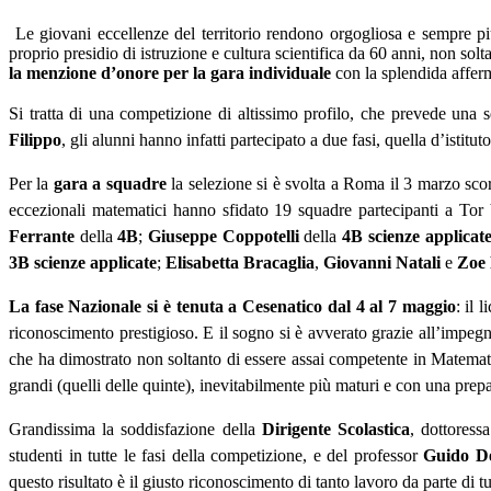
Le giovani eccellenze del territorio rendono orgogliosa e sempre pi
proprio presidio di istruzione e cultura scientifica da 60 anni, non solt
la menzione d’onore per la gara individuale
con la splendida affer
Si tratta di una competizione di altissimo profilo, che prevede una s
Filippo
, gli alunni hanno infatti partecipato a due fasi, quella d’istitu
Per la
gara a squadre
la selezione si è svolta a Roma il 3 marzo sco
eccezionali matematici hanno sfidato 19 squadre partecipanti a Tor
Ferrante
della
4B
;
Giuseppe
Coppotelli
della
4B scienze applicat
3B scienze applicate
;
Elisabetta
Bracaglia
,
Giovanni
Natali
e
Zoe
La fase Nazionale si è tenuta a Cesenatico dal 4 al 7 maggio
: il 
riconoscimento prestigioso. E il sogno si è avverato grazie all’impegn
che ha dimostrato non soltanto di essere assai competente in Matemati
grandi (quelli delle quinte), inevitabilmente più maturi
e con una prepa
Grandissima la soddisfazione della
Dirigente
Scolastica
,
dottoress
studenti in tutte le fasi della competizione, e del professor
Guido D
questo risultato è il giusto riconoscimento di tanto lavoro da parte di tu