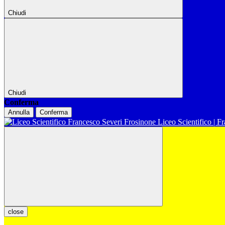
Chiudi
Chiudi
Conferma
Annulla
Conferma
Liceo Scientifico | F
close