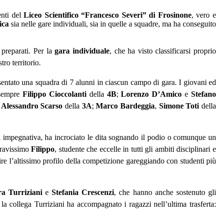
enti del
Liceo Scientifico “Francesco Severi” di Frosinone
, vero e
tica
sia nelle gare individuali, sia in quelle a squadre, ma ha conseguito
 preparati.
Per la
gara individuale
, che ha visto classificarsi proprio
tro territorio.
esentato una squadra di 7 alunni in ciascun campo di gara. I giovani ed
 sempre
Filippo
Cioccolanti
della
4B
;
Lorenzo
D’Amico
e
Stefano
e
Alessandro
Scarso
della
3A
;
Marco
Bardeggia
,
Simone
Toti
della
sai impegnativa, ha incrociato le dita sognando il podio o comunque un
 bravissimo
Filippo
, studente che eccelle in tutti gli ambiti disciplinari e
re l’altissimo profilo della competizione gareggiando con studenti più
ra
Turriziani
e
Stefania
Crescenzi
, che hanno anche sostenuto gli
 la collega Turriziani ha accompagnato i ragazzi nell’ultima trasferta: