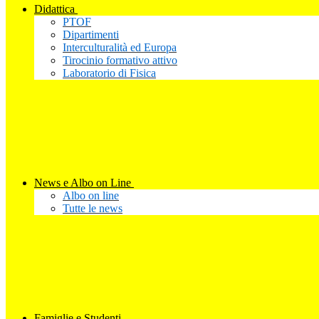
Didattica
PTOF
Dipartimenti
Interculturalità ed Europa
Tirocinio formativo attivo
Laboratorio di Fisica
News e Albo on Line
Albo on line
Tutte le news
Famiglie e Studenti