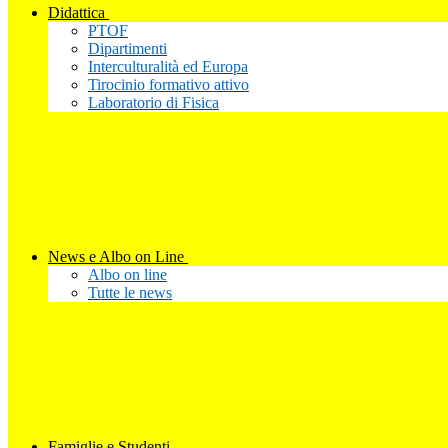
Didattica
PTOF
Dipartimenti
Interculturalità ed Europa
Tirocinio formativo attivo
Laboratorio di Fisica
News e Albo on Line
Albo on line
Tutte le news
Famiglie e Studenti