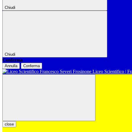
Chiudi
Chiudi
Conferma
Annulla
Conferma
Liceo Scientifico | F
close