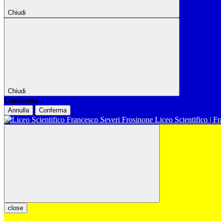
Chiudi
Chiudi
Conferma
Annulla
Conferma
Liceo Scientifico | F
close