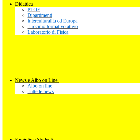
Didattica
PTOF
Dipartimenti
Interculturalità ed Europa
Tirocinio formativo attivo
Laboratorio di Fisica
News e Albo on Line
Albo on line
Tutte le news
Famiglie e Studenti