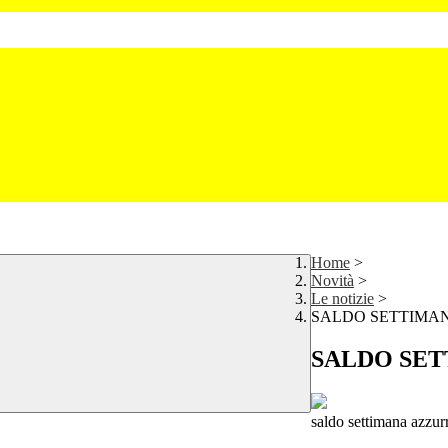
Home
>
Novità
>
Le notizie
>
SALDO SETTIMA
SALDO SE
saldo settimana azzur