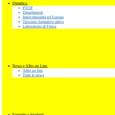
Didattica
PTOF
Dipartimenti
Interculturalità ed Europa
Tirocinio formativo attivo
Laboratorio di Fisica
News e Albo on Line
Albo on line
Tutte le news
Famiglie e Studenti