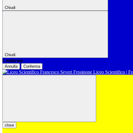
Chiudi
Chiudi
Conferma
Annulla
Conferma
Liceo Scientifico | F
close