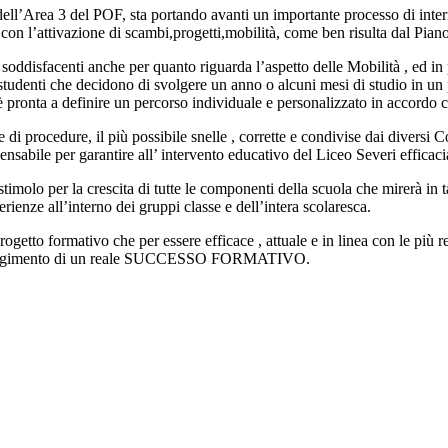
 dell’Area 3 del POF, sta portando avanti un importante processo di inte
 con l’attivazione di scambi,progetti,mobilità, come ben risulta dal Piano
 soddisfacenti anche per quanto riguarda l’aspetto delle Mobilità , ed in pa
tudenti che decidono di svolgere un anno o alcuni mesi di studio in un p
a è pronta a definire un percorso individuale e personalizzato in accordo 
di procedure, il più possibile snelle , corrette e condivise dai diversi Co
spensabile per garantire all’ intervento educativo del Liceo Severi efficac
uno stimolo per la crescita di tutte le componenti della scuola che 
all’interno dei gruppi classe e dell’intera scolaresca.
progetto formativo che per essere efficace , attuale e in linea con le più r
iungimento di un reale SUCCESSO FORMATIVO.