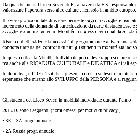
Da qualche anno il Liceo Severi di Fr, attraverso la F.S. responsabile
valorizzare l’apertura verso altre culture , non solo in ambito europeo,
Il lavoro profuso in tale direzione permette oggi di raccogliere risultati
incremento della domanda di partecipazione da parte di studentesse e s
accogliere alunni stranieri in Mobilità in ingresso per i quali la scuol
Risulta quindi evidente la necessità di programmare e attivare una serie 
condotta unitaria nei confronti di tutti gli studenti in mobilità sia indi
In questa ottica, la Mobilità individuale può e deve rappresentare 
ma anche alla RICADUTA CULTURALE e DIDATTICA di tali esperienze 
In definitiva, il POF d’Istituto si presenta come la sintesi di un intero 
esperienze che mirano allo SVILUPPO della PERSONA e al ragg
————————- ————————— —————————-
Gli studenti del Liceo Severi in mobilità individuale durante l’anno
2015/16 sono i seguenti: (nomi omessi per motivi di privacy )
• 3E USA progr. annuale
• 2A Russia progr. annuale