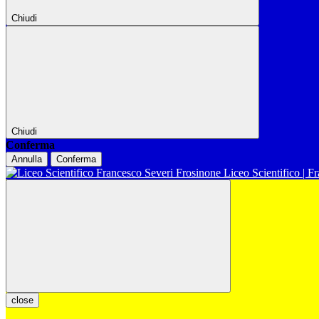
Chiudi
Chiudi
Conferma
Annulla
Conferma
Liceo Scientifico | F
close