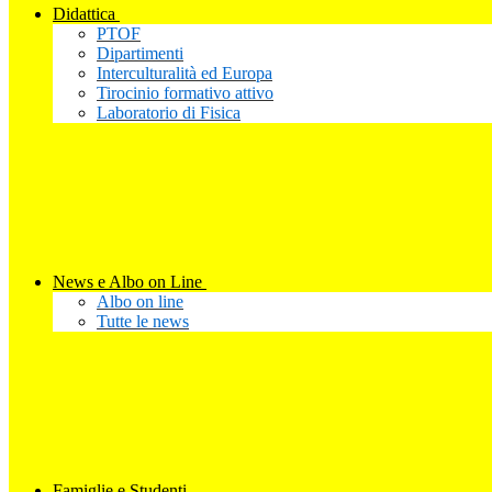
Didattica
PTOF
Dipartimenti
Interculturalità ed Europa
Tirocinio formativo attivo
Laboratorio di Fisica
News e Albo on Line
Albo on line
Tutte le news
Famiglie e Studenti