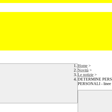
Home
>
Novità
>
Le notizie
>
DETERMINE PERS
PERSONALI - linee 