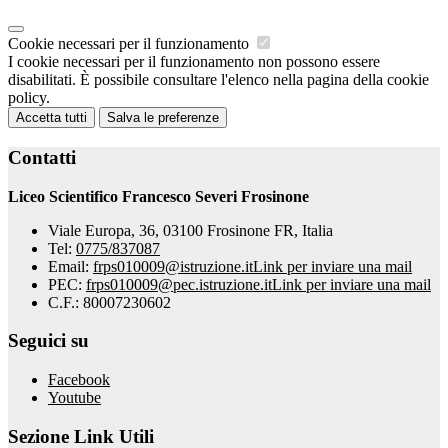
Cookie necessari per il funzionamento
I cookie necessari per il funzionamento non possono essere
disabilitati. È possibile consultare l'elenco nella pagina della cookie
policy.
Accetta tutti
Salva le preferenze
Contatti
Liceo Scientifico Francesco Severi Frosinone
Viale Europa, 36, 03100 Frosinone FR, Italia
Tel:
0775/837087
Email:
frps010009@istruzione.it
Link per inviare una mail
PEC:
frps010009@pec.istruzione.it
Link per inviare una mail
C.F.: 80007230602
Seguici su
Facebook
Youtube
Sezione Link Utili