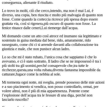
conseguenza, alienante il risultato.
Lo trovo in molti, ciò che cerco,intendo, ma non è mai Lui, è
diverso, una copia, ben riuscita e molto più malvagia di quanto non
fosse. Come quando la corteccia ricresce più spessa dopo essere
grattata via, così si rigenera,più oscuro di quanto non fosse. La
fenice rinasce dalle ceneri,Lui riemerge dall’acqua.
Mi domando come un atto così atroce ed inumano sia legittimato e
sostenuto in guisa mediata dal bene, rido, amaramente, rido
rassegnato, come chi ci si arrende davanti alla collaborazione tra
giustizia e male, che non punisce alcun ladro.
Lo so che mi è stato rubato, l’unica cosa che sappiamo è che lo
avevamo, e ci è stato sottratto. Il ladro che se ne impossessò è tra i
più stolti tra gli uomini,perché consapevole che,tra tutte le
ricchezze,questa,una volta rubata,diventa fantasma impossibile da
catturare,fugace come la nebbia al sole.
Mi tormenta ogni notte, mi sveglia, prende possesso delle mie azioni
e a suo piacimento si vendica, non posso controllarlo, ormai, per
volere altrui, non è più di mia appartenenza. Potente come
l’esplosione dell’acqua tra le fessure di una diga, perché non
lasciarlo ruscello?