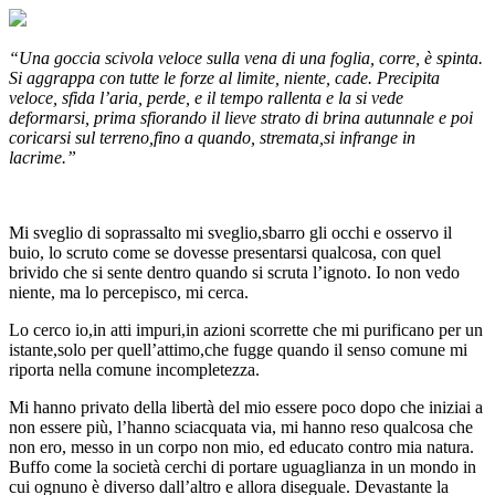
“Una goccia scivola veloce sulla vena di una foglia, corre, è spinta.
Si aggrappa con tutte le forze al limite, niente, cade. Precipita
veloce, sfida l’aria, perde, e il tempo rallenta e la si vede
deformarsi, prima sfiorando il lieve strato di brina autunnale e poi
coricarsi sul terreno,fino a quando, stremata,si infrange in
lacrime.”
Mi sveglio di soprassalto mi sveglio,sbarro gli occhi e osservo il
buio, lo scruto come se dovesse presentarsi qualcosa, con quel
brivido che si sente dentro quando si scruta l’ignoto. Io non vedo
niente, ma lo percepisco, mi cerca.
Lo cerco io,in atti impuri,in azioni scorrette che mi purificano per un
istante,solo per quell’attimo,che fugge quando il senso comune mi
riporta nella comune incompletezza.
Mi hanno privato della libertà del mio essere poco dopo che iniziai a
non essere più, l’hanno sciacquata via, mi hanno reso qualcosa che
non ero, messo in un corpo non mio, ed educato contro mia natura.
Buffo come la società cerchi di portare uguaglianza in un mondo in
cui ognuno è diverso dall’altro e allora diseguale. Devastante la