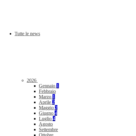
Tutte le news
2026
Gennaio
1
Febbraio
Marzo
1
Aprile
2
Maggio
2
Giugno
4
Luglio
4
Agosto
Settembre
Ottobre