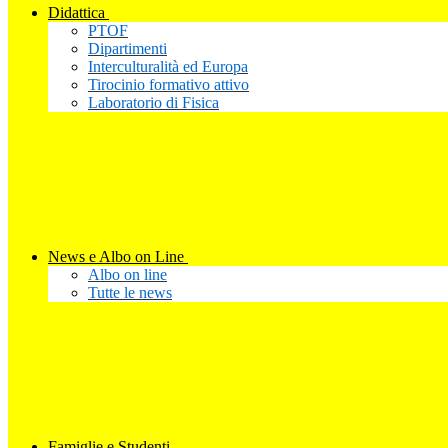
Didattica
PTOF
Dipartimenti
Interculturalità ed Europa
Tirocinio formativo attivo
Laboratorio di Fisica
News e Albo on Line
Albo on line
Tutte le news
Famiglie e Studenti