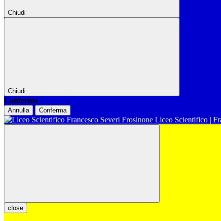
Chiudi
Chiudi
Conferma
Annulla
Conferma
Liceo Scientifico | F
close