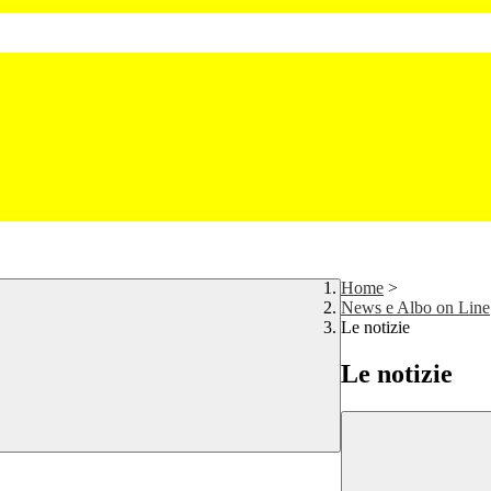
Home
>
News e Albo on Line
Le notizie
Le notizie