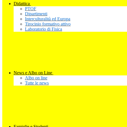
Didattica
PTOF
Dipartimenti
Interculturalità ed Europa
Tirocinio formativo attivo
Laboratorio di Fisica
News e Albo on Line
Albo on line
Tutte le news
Famiglie e Studenti