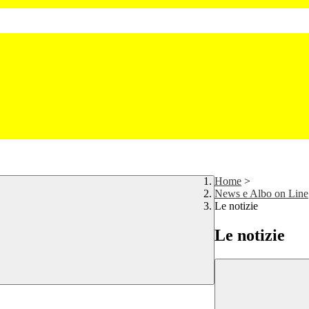
Home
>
News e Albo on Line
Le notizie
Le notizie