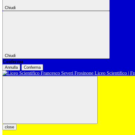
Chiudi
Chiudi
Conferma
Annulla
Conferma
Liceo Scientifico | F
close