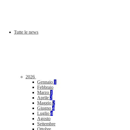
Tutte le news
2026
Gennaio
1
Febbraio
Marzo
1
Aprile
2
Maggio
2
Giugno
4
Luglio
4
Agosto
Settembre
Ottobre