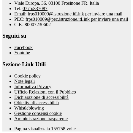
Viale Europa, 36, 03100 Frosinone FR, Italia
Tel:
0775/837087
Email:
frps010009@istruzione.it
Link per inviare una mail
PEC:
frps010009@pec.istruzione.it
Link per inviare una mail
C.F.: 80007230602
Seguici su
Facebook
Youtube
Sezione Link Utili
Cookie policy
Note legali
Informativa Privacy
Ufficio Relazioni con il Pubblico
Dichiarazione di accessibilità
Obiettivi di accessibilità
Whistleblowing
Gestione consensi cookie
Amministrazione trasparente
Pagina visualizzata
155758
volte