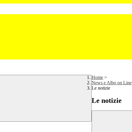
Home
>
News e Albo on Line
Le notizie
Le notizie