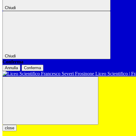
Chiudi
Chiudi
Conferma
Annulla
Conferma
Liceo Scientifico | F
close