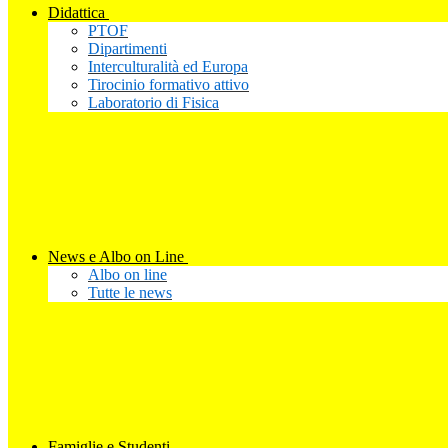
Didattica
PTOF
Dipartimenti
Interculturalità ed Europa
Tirocinio formativo attivo
Laboratorio di Fisica
News e Albo on Line
Albo on line
Tutte le news
Famiglie e Studenti