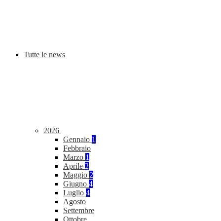
Tutte le news
2026
Gennaio
1
Febbraio
Marzo
1
Aprile
2
Maggio
2
Giugno
4
Luglio
4
Agosto
Settembre
Ottobre