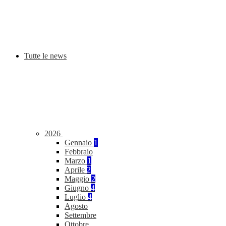
Tutte le news
2026
Gennaio
1
Febbraio
Marzo
1
Aprile
2
Maggio
2
Giugno
4
Luglio
4
Agosto
Settembre
Ottobre