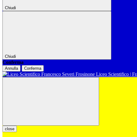
Chiudi
Chiudi
Conferma
Annulla
Conferma
Liceo Scientifico | F
close