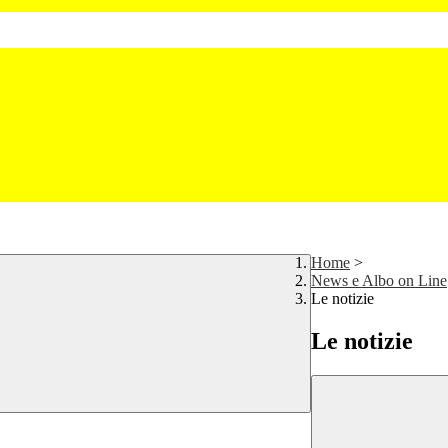
Home
>
News e Albo on Line
Le notizie
Le notizie