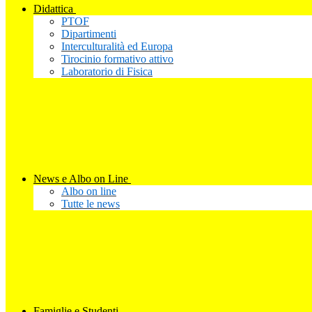
Didattica
PTOF
Dipartimenti
Interculturalità ed Europa
Tirocinio formativo attivo
Laboratorio di Fisica
News e Albo on Line
Albo on line
Tutte le news
Famiglie e Studenti