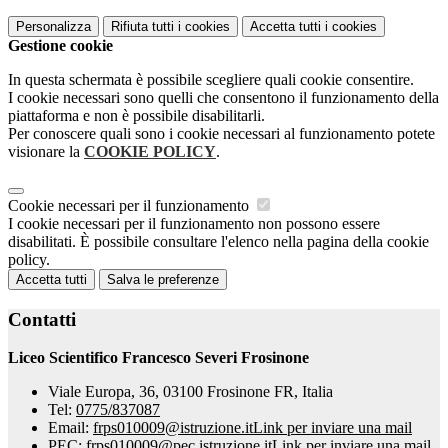
Personalizza
Rifiuta tutti
i cookies
Accetta tutti
i cookies
Gestione cookie
In questa schermata è possibile scegliere quali cookie consentire.
I cookie necessari sono quelli che consentono il funzionamento della
piattaforma e non è possibile disabilitarli.
Per conoscere quali sono i cookie necessari al funzionamento potete
visionare la
COOKIE POLICY
.
Cookie necessari per il funzionamento
I cookie necessari per il funzionamento non possono essere
disabilitati. È possibile consultare l'elenco nella pagina della cookie
policy.
Accetta tutti
Salva le preferenze
Contatti
Liceo Scientifico Francesco Severi Frosinone
Viale Europa, 36, 03100 Frosinone FR, Italia
Tel:
0775/837087
Email:
frps010009@istruzione.it
Link per inviare una mail
PEC:
frps010009@pec.istruzione.it
Link per inviare una mail